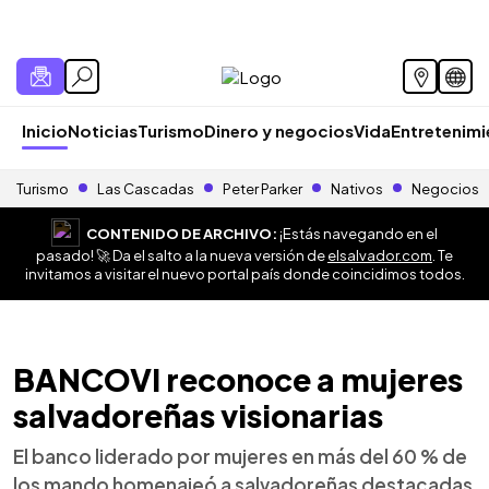
Inicio
Noticias
Turismo
Dinero y negocios
Vida
Entretenim
Turismo
Las Cascadas
Peter Parker
Nativos
Negocios
CONTENIDO DE ARCHIVO:
¡Estás navegando en el
pasado! 🚀 Da el salto a la nueva versión de
elsalvador.com
. Te
invitamos a visitar el nuevo portal país donde coincidimos todos.
BANCOVI reconoce a mujeres
salvadoreñas visionarias
El banco liderado por mujeres en más del 60 % de
los mando homenajeó a salvadoreñas destacadas