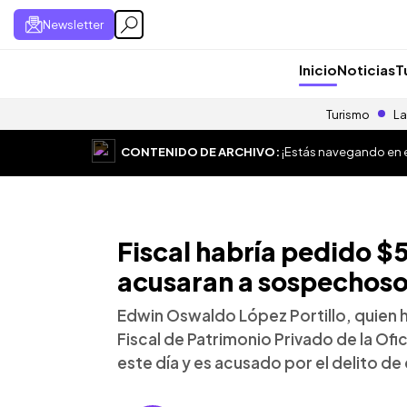
Newsletter
Inicio
Noticias
T
Turismo
La
CONTENIDO DE ARCHIVO:
¡Estás navegando en el
Fiscal habría pedido $
acusaran a sospechoso
Edwin Oswaldo López Portillo, quie
Fiscal de Patrimonio Privado de la Of
este día y es acusado por el delito de