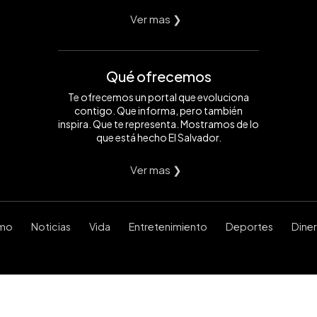
Ver mas ❯
Qué ofrecemos
Te ofrecemos un portal que evoluciona
contigo. Que informa, pero también
inspira. Que te representa. Mostramos de lo
que está hecho El Salvador.
Ver mas ❯
smo
Noticias
Vida
Entretenimiento
Deportes
Dine