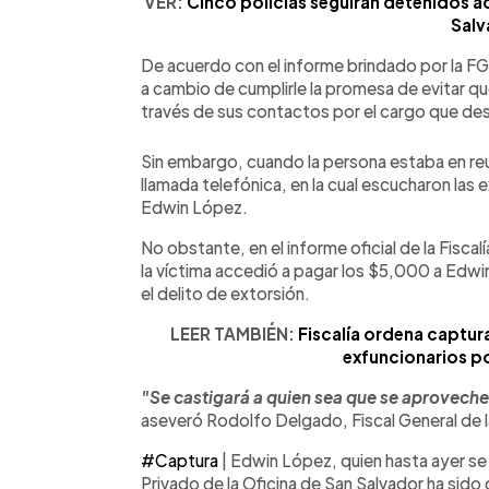
VER:
Cinco policías seguirán detenidos a
Salv
De acuerdo con el informe brindado por la FGR
a cambio de cumplirle la promesa de evitar que
través de sus contactos por el cargo que d
Sin embargo, cuando la persona estaba en reu
llamada telefónica, en la cual escucharon las e
Edwin López.
No obstante, en el informe oficial de la Fiscal
la víctima accedió a pagar los $5,000 a Edw
el delito de extorsión.
LEER TAMBIÉN:
Fiscalía ordena captur
exfuncionarios p
"Se castigará a quien sea que se aproveche
aseveró Rodolfo Delgado, Fiscal General de l
#Captura
| Edwin López, quien hasta ayer s
Privado de la Oficina de San Salvador ha sido