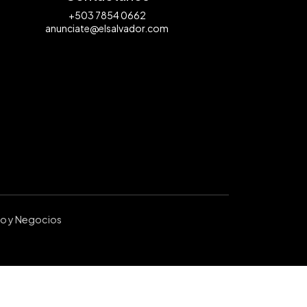
+503 7854 0662
anunciate@elsalvador.com
ro y Negocios