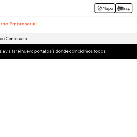
Mapa
Esp
rno Empresarial
ico Centenario
os a visitar el nuevo portal país donde coincidimos todos.