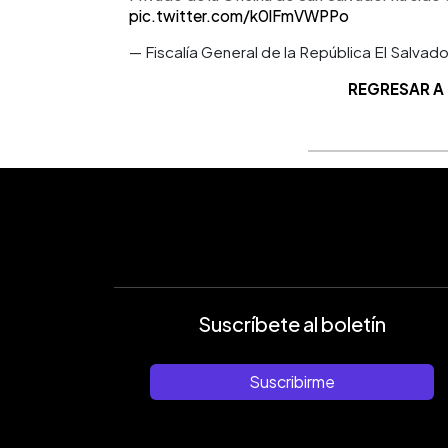
pic.twitter.com/k0lFmVWPPo
— Fiscalía General de la República El Salva
REGRESAR A
Suscríbete al boletín
Suscribirme