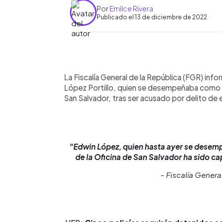
Por
Emilce Rivera
Publicado el 13 de diciembre de 2022
0:00
Facebook
Twitter
►
Escuchar artículo
La Fiscalía General de la República (FGR) in
López Portillo, quien se desempeñaba como Fi
San Salvador, tras ser acusado por delito de 
"Edwin López, quien hasta ayer se desem
de la Oficina de San Salvador ha sido ca
- Fiscalía Genera