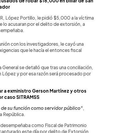
cusados de robar $18,000 en billar de San
ador
, López Portillo, le pidió $5,000 a la víctima
 lo acusaran por el delito de extorsión, a
esempeñaba.
nión con los investigadores, le cayó una
xigencias que le hacía el entonces fiscal
ía General se detalló que tras una conciliación,
in López y por esa razón será procesado por
ar a exministro Gerson Martínez y otros
or caso SITRAMSS
 de su función como servidor público"
,
a República.
e desempeñaba como Fiscal de Patrimonio
 capturado este día por delito de Extorsión