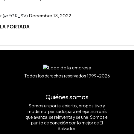
dor (@FGR_SV)
December 13, 2022
 LA PORTADA
Todos los derechos reservados 1999-2026
Quiénes somos
Somos un portal abierto, propositivo y
moderno, pensado para reflejar a un país
que avanza, se reinventa y se une. Somos el
punto de conexión con lo mejor de El
Salvador.