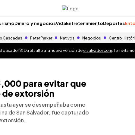
urismo
Dinero y negocios
Vida
Entretenimiento
Deportes
Ento
s Cascadas
Peter Parker
Nativos
Negocios
Centro Histór
 pasado! 🚀 Da el salto a la nueva versión de
elsalvador.com
. Te invitam
5,000 para evitar que
 de extorsión
n hasta ayer se desempeñaba como
icina de San Salvador, fue capturado
 extorsión.