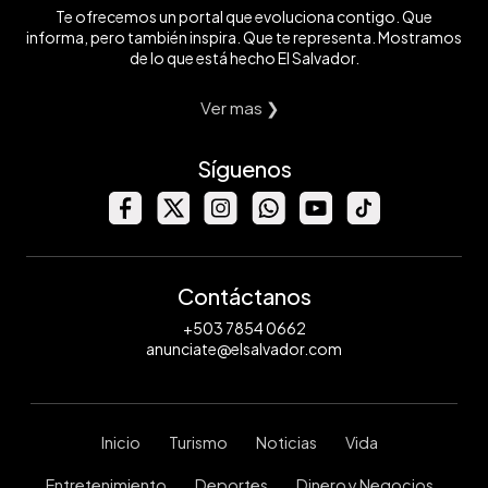
Te ofrecemos un portal que evoluciona contigo. Que
informa, pero también inspira. Que te representa. Mostramos
de lo que está hecho El Salvador.
Ver mas ❯
Síguenos
Contáctanos
+503 7854 0662
anunciate@elsalvador.com
Inicio
Turismo
Noticias
Vida
Entretenimiento
Deportes
Dinero y Negocios