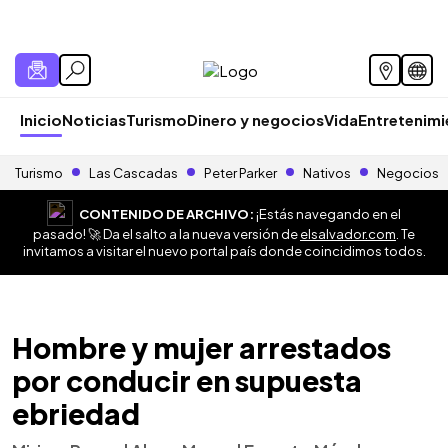
Inicio
Noticias
Turismo
Dinero y negocios
Vida
Entretenim
Turismo
Las Cascadas
Peter Parker
Nativos
Negocios
CONTENIDO DE ARCHIVO:
¡Estás navegando en el
pasado! 🚀 Da el salto a la nueva versión de
elsalvador.com
. Te
invitamos a visitar el nuevo portal país donde coincidimos todos.
Hombre y mujer arrestados
por conducir en supuesta
ebriedad