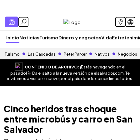
Inicio
Noticias
Turismo
Dinero y negocios
Vida
Entretenim
Turismo
Las Cascadas
Peter Parker
Nativos
Negocios
CONTENIDO DE ARCHIVO:
¡Estás navegando en el
pasado! 🚀 Da el salto a la nueva versión de
elsalvador.com
. Te
invitamos a visitar el nuevo portal país donde coincidimos todos.
Cinco heridos tras choque
entre microbús y carro en San
Salvador