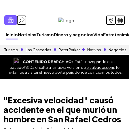
Inicio
Noticias
Turismo
Dinero y negocios
Vida
Entretenim
Turismo
Las Cascadas
Peter Parker
Nativos
Negocios
CONTENIDO DE ARCHIVO:
¡Estás navegando en el
pasado! 🚀 Da el salto a la nueva versión de
elsalvador.com
. Te
invitamos a visitar el nuevo portal país donde coincidimos todos.
"Excesiva velocidad" causó
accidente en el que murió un
hombre en San Rafael Cedros