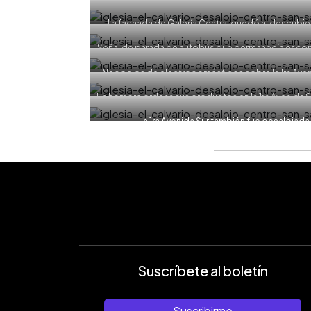
EDH/Jona
La fachada de Galería Central quedó al descubier
Poniente. Foto E
Señal de parada de autobús que permanecía escond
a un costado del mercado Sagrado
Negocios de electrodomésticos sobre la 1ra Aveni
Fu
Un hombre ordena sus productos en la 1ra Avenida S
Foto EDH/Jo
La 1ra Avenida Sur también fue desaloja
Suscríbete al boletín
Suscribirme