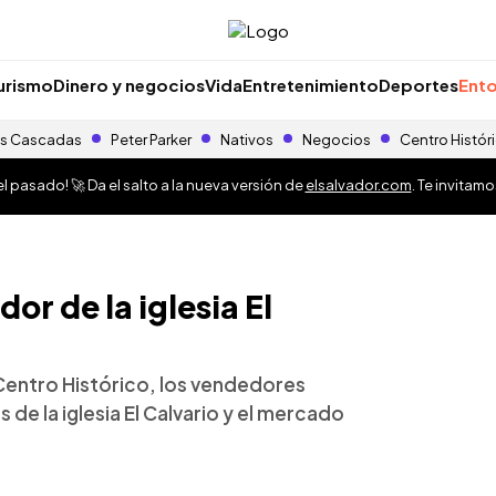
urismo
Dinero y negocios
Vida
Entretenimiento
Deportes
Ento
s Cascadas
Peter Parker
Nativos
Negocios
Centro Histór
 pasado! 🚀 Da el salto a la nueva versión de
elsalvador.com
. Te invitam
or de la iglesia El
entro Histórico, los vendedores
de la iglesia El Calvario y el mercado