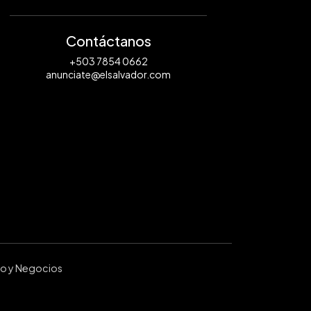
Contáctanos
+503 7854 0662
anunciate@elsalvador.com
ro y Negocios