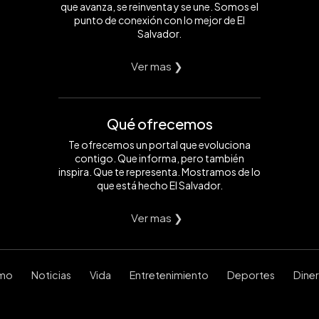
que avanza, se reinventa y se une. Somos el
punto de conexión con lo mejor de El
Salvador.
Ver mas ❯
Qué ofrecemos
Te ofrecemos un portal que evoluciona
contigo. Que informa, pero también
inspira. Que te representa. Mostramos de lo
que está hecho El Salvador.
Ver mas ❯
smo
Noticias
Vida
Entretenimiento
Deportes
Dine