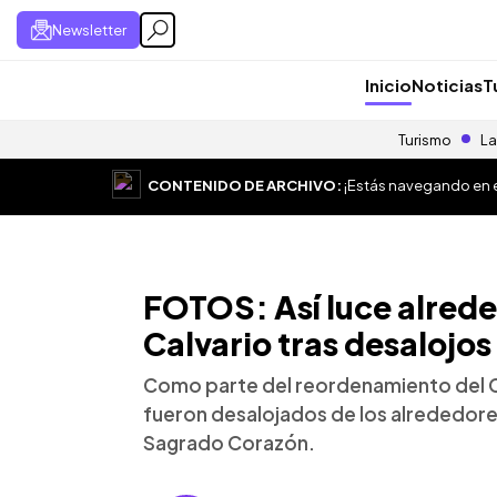
Newsletter
Inicio
Noticias
T
Turismo
La
CONTENIDO DE ARCHIVO:
¡Estás navegando en el
FOTOS: Así luce alreded
Calvario tras desalojos
Como parte del reordenamiento del C
fueron desalojados de los alrededores 
Sagrado Corazón.