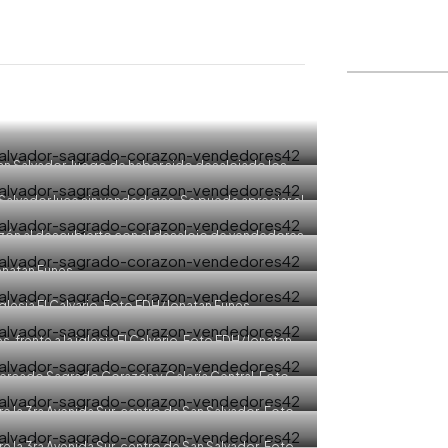
WhatsApp
Copiar link
 San Salvador, luego de haber sido desalojado los
EDH/Jonatan Funes
n Salvador luce sin vendedores. Se puede apreciar el
rfanos. Foto EDH/Jonatan Funes
ón al descubierto con el desalojo de vendedores.
natan Funes
natan Funes
a iglesia El Calvario. Foto EDH/Jonatan Funes
frente a la iglesia El Calvario. Foto EDH/Jonatan
nes
 mercado Sagrado Corazón y Galería Central. Foto
tan Funes
 la 3ra Avenida Sur, centro de San Salvador. Foto
tan Funes
 la 3ra Avenida Sur, centro de San Salvador. Foto