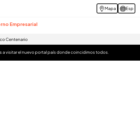
Mapa
Esp
rno Empresarial
ico Centenario
os a visitar el nuevo portal país donde coincidimos todos.