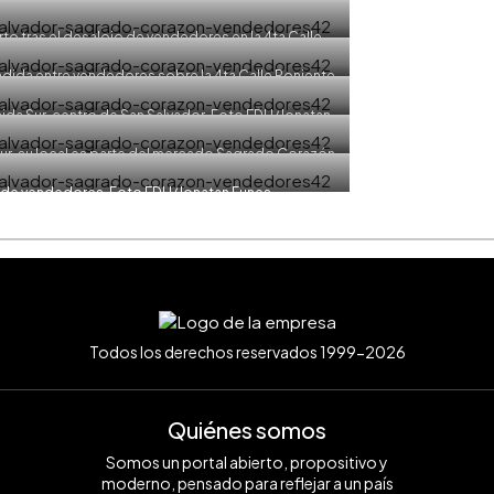
tan Funes
to tras el desalojo de vendedores en la 4ta Calle
DH/Jonatan Funes
ida entre vendedores sobre la 4ta Calle Poniente,
 Corazón. Foto EDH/Jonatan Funes
da Sur, centro de San Salvador. Foto EDH/Jonatan
nes
ur, su local es parte del mercado Sagrado Corazón.
natan Funes
da de vendedores. Foto EDH/Jonatan Funes
Todos los derechos reservados 1999-2026
Quiénes somos
Somos un portal abierto, propositivo y
moderno, pensado para reflejar a un país