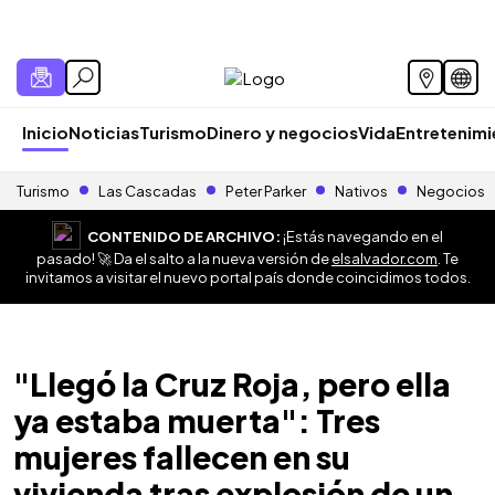
Inicio
Noticias
Turismo
Dinero y negocios
Vida
Entretenim
Turismo
Las Cascadas
Peter Parker
Nativos
Negocios
CONTENIDO DE ARCHIVO:
¡Estás navegando en el
pasado! 🚀 Da el salto a la nueva versión de
elsalvador.com
. Te
invitamos a visitar el nuevo portal país donde coincidimos todos.
"Llegó la Cruz Roja, pero ella
ya estaba muerta": Tres
mujeres fallecen en su
vivienda tras explosión de un