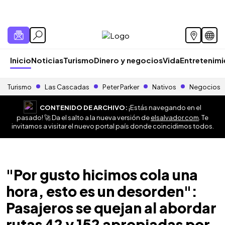
Inicio
Noticias
Turismo
Dinero y negocios
Vida
Entretenim
Turismo
Las Cascadas
Peter Parker
Nativos
Negocios
CONTENIDO DE ARCHIVO:
¡Estás navegando en el
pasado! 🚀 Da el salto a la nueva versión de
elsalvador.com
. Te
invitamos a visitar el nuevo portal país donde coincidimos todos.
"Por gusto hicimos cola una
hora, esto es un desorden":
Pasajeros se quejan al abordar
rutas 42 y 152 apropiadas por