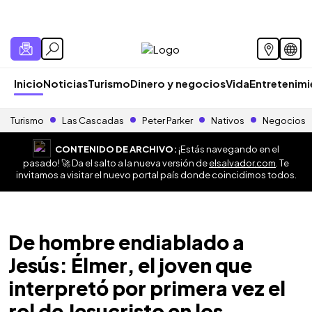
Inicio
Noticias
Turismo
Dinero y negocios
Vida
Entretenim
Turismo
Las Cascadas
Peter Parker
Nativos
Negocios
CONTENIDO DE ARCHIVO:
¡Estás navegando en el
pasado! 🚀 Da el salto a la nueva versión de
elsalvador.com
. Te
invitamos a visitar el nuevo portal país donde coincidimos todos.
De hombre endiablado a
Jesús: Élmer, el joven que
interpretó por primera vez el
rol de Jesucristo en los