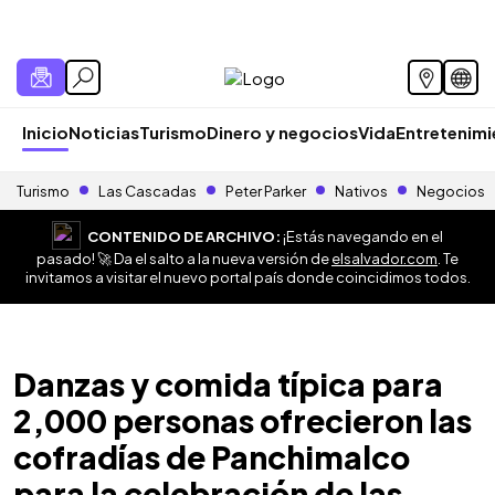
Inicio
Noticias
Turismo
Dinero y negocios
Vida
Entretenim
Turismo
Las Cascadas
Peter Parker
Nativos
Negocios
CONTENIDO DE ARCHIVO:
¡Estás navegando en el
pasado! 🚀 Da el salto a la nueva versión de
elsalvador.com
. Te
invitamos a visitar el nuevo portal país donde coincidimos todos.
Danzas y comida típica para
2,000 personas ofrecieron las
cofradías de Panchimalco
para la celebración de las