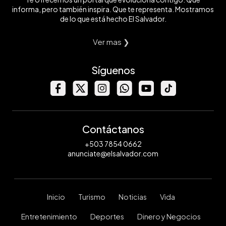
informa, pero también inspira. Que te representa. Mostramos
de lo que está hecho El Salvador.
Ver mas ❯
Síguenos
Contáctanos
+503 7854 0662
anunciate@elsalvador.com
Inicio
Turismo
Noticias
Vida
Entretenimiento
Deportes
Dinero y Negocios