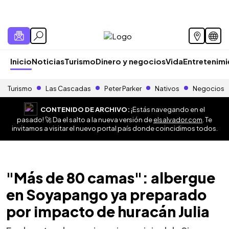
Inicio
Noticias
Turismo
Dinero y negocios
Vida
Entretenim
Turismo
Las Cascadas
Peter Parker
Nativos
Negocios
CONTENIDO DE ARCHIVO:
¡Estás navegando en el
pasado! 🚀 Da el salto a la nueva versión de
elsalvador.com
. Te
invitamos a visitar el nuevo portal país donde coincidimos todos.
"Más de 80 camas": albergue
en Soyapango ya preparado
por impacto de huracán Julia