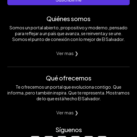
de
lluvia
proporcional
a
Quiénes somos
dos
semanas
Somos un portal abierto, propositivo y moderno, pensado
en
para reflejar a un país que avanza, se reinventa y se une.
esos
Somos el punto de conexión con lo mejor de El Salvador.
dos
días.
Foto
Ver mas ❯
EDH/
Jonatan
Funes
Qué ofrecemos
Te ofrecemos un portal que evoluciona contigo. Que
informa, pero también inspira. Que te representa. Mostramos
de lo que está hecho El Salvador.
Ver mas ❯
Síguenos