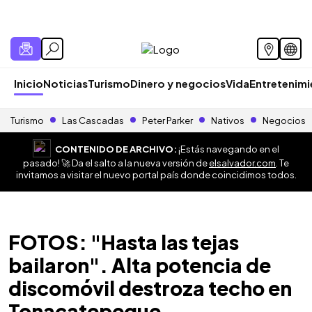
Inicio
Noticias
Turismo
Dinero y negocios
Vida
Entretenim
Turismo
Las Cascadas
Peter Parker
Nativos
Negocios
CONTENIDO DE ARCHIVO:
¡Estás navegando en el
pasado! 🚀 Da el salto a la nueva versión de
elsalvador.com
. Te
invitamos a visitar el nuevo portal país donde coincidimos todos.
FOTOS: "Hasta las tejas
bailaron". Alta potencia de
discomóvil destroza techo en
Tonacatepeque