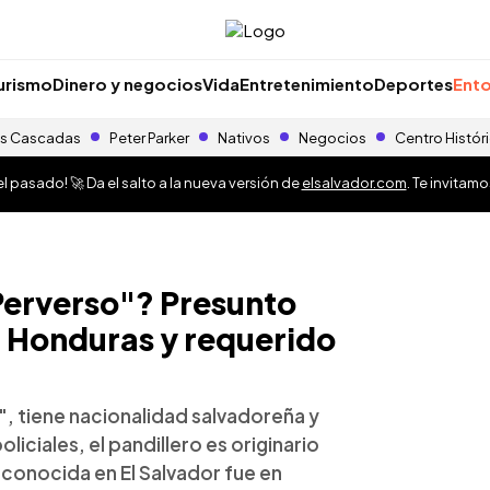
urismo
Dinero y negocios
Vida
Entretenimiento
Deportes
Ento
s Cascadas
Peter Parker
Nativos
Negocios
Centro Histór
 pasado! 🚀 Da el salto a la nueva versión de
elsalvador.com
. Te invitam
Perverso"? Presunto
n Honduras y requerido
", tiene nacionalidad salvadoreña y
ciales, el pandillero es originario
 conocida en El Salvador fue en