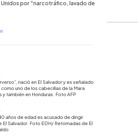
Unidos por "narcotráfico, lavado de
án
WhatsApp
Copiar link
erso”, nació en El Salvador y es señalado
 como uno de los cabecillas de la Mara
ís y también en Honduras. Foto AFP
0 años de edad es acusado de dirigir
e El Salvador. Foto EDH/ Retomadas de El
aldo