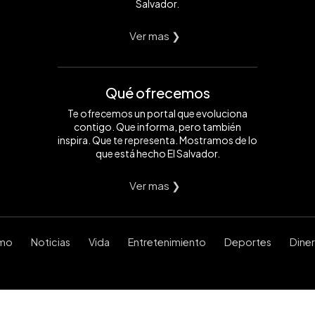
Salvador.
Ver mas ❯
Qué ofrecemos
Te ofrecemos un portal que evoluciona
contigo. Que informa, pero también
inspira. Que te representa. Mostramos de lo
que está hecho El Salvador.
Ver mas ❯
smo
Noticias
Vida
Entretenimiento
Deportes
Dine