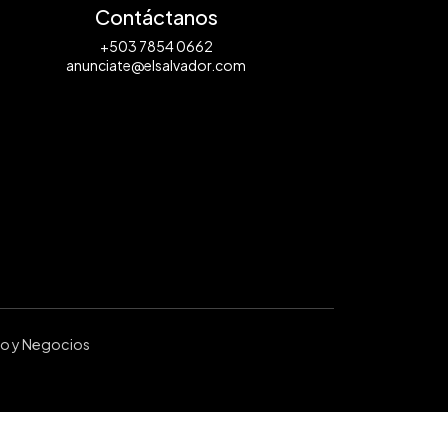
Contáctanos
+503 7854 0662
anunciate@elsalvador.com
ro y Negocios