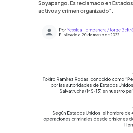
Soyapango. Es reclamado en Estados 
activos y crimen organizado".
Por
Yessica Hompanera / Jorge Beltr
Publicado el 20 de marzo de 2022
0:00
Facebook
Twitter
►
Escuchar artículo
Tokiro Ramírez Rodas, conocido como “Perv
por las autoridades de Estados Unidos
Salvatrucha (MS-13) en nuestro pa
Según Estados Unidos, el hombre de 4
operaciones criminales desde prisiones d
Her