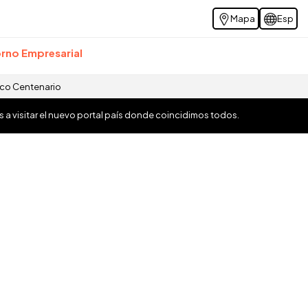
Mapa
Esp
rno Empresarial
ico Centenario
os a visitar el nuevo portal país donde coincidimos todos.