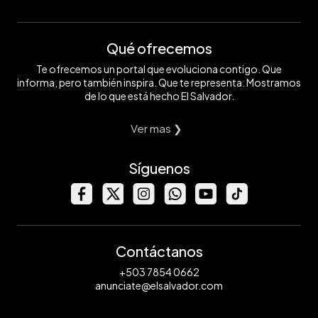
Qué ofrecemos
Te ofrecemos un portal que evoluciona contigo. Que
informa, pero también inspira. Que te representa. Mostramos
de lo que está hecho El Salvador.
Ver mas ❯
Síguenos
Contáctanos
+503 7854 0662
anunciate@elsalvador.com