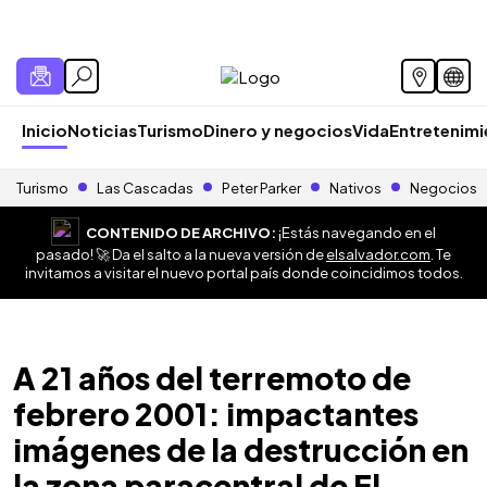
Inicio
Noticias
Turismo
Dinero y negocios
Vida
Entretenim
Turismo
Las Cascadas
Peter Parker
Nativos
Negocios
CONTENIDO DE ARCHIVO:
¡Estás navegando en el
pasado! 🚀 Da el salto a la nueva versión de
elsalvador.com
. Te
invitamos a visitar el nuevo portal país donde coincidimos todos.
A 21 años del terremoto de
febrero 2001: impactantes
imágenes de la destrucción en
la zona paracentral de El