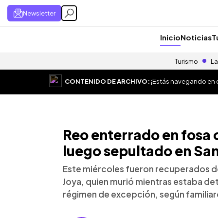
Newsletter
Inicio
Noticias
T
Turismo
La
CONTENIDO DE ARCHIVO:
¡Estás navegando en el
Reo enterrado en fosa
luego sepultado en San
Este miércoles fueron recuperados d
Joya, quien murió mientras estaba det
régimen de excepción, según familiar