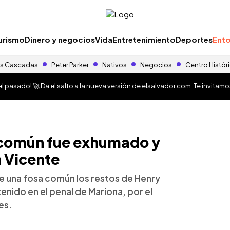
urismo
Dinero y negocios
Vida
Entretenimiento
Deportes
Ento
s Cascadas
Peter Parker
Nativos
Negocios
Centro Histór
 pasado! 🚀 Da el salto a la nueva versión de
elsalvador.com
. Te invitam
 común fue exhumado y
 Vicente
e una fosa común los restos de Henry
enido en el penal de Mariona, por el
es.