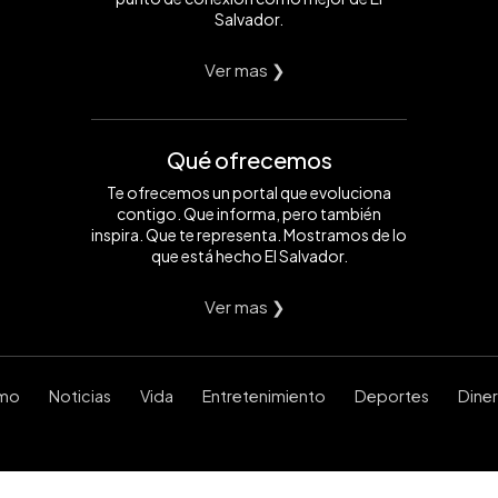
Salvador.
Ver mas ❯
Qué ofrecemos
Te ofrecemos un portal que evoluciona
contigo. Que informa, pero también
inspira. Que te representa. Mostramos de lo
que está hecho El Salvador.
Ver mas ❯
smo
Noticias
Vida
Entretenimiento
Deportes
Dine