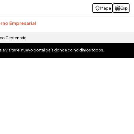
Mapa
Esp
rno Empresarial
ico Centenario
os a visitar el nuevo portal país donde coincidimos todos.