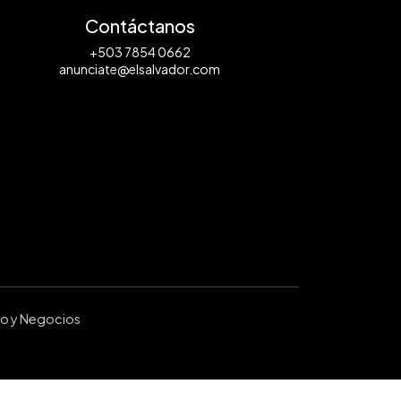
Contáctanos
+503 7854 0662
anunciate@elsalvador.com
ro y Negocios