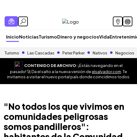
Inicio
Noticias
Turismo
Dinero y negocios
Vida
Entretenim
Turismo
Las Cascadas
Peter Parker
Nativos
Negocios
CONTENIDO DE ARCHIVO:
¡Estás navegando en el
pasado! 🚀 Da el salto a la nueva versión de
elsalvador.com
. Te
invitamos a visitar el nuevo portal país donde coincidimos todos.
"No todos los que vivimos en
comunidades peligrosas
somos pandilleros":
habitantes de la Comunidad