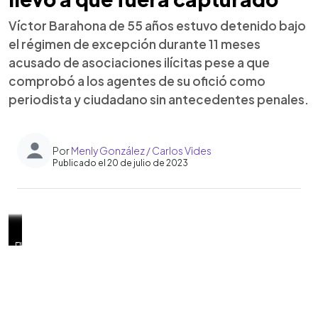
Víctor Barahona de 55 años estuvo detenido bajo
el régimen de excepción durante 11 meses
acusado de asociaciones ilícitas pese a que
comprobó a los agentes de su ofició como
periodista y ciudadano sin antecedentes penales.
Por
Menly González / Carlos Vides
Publicado el 20 de julio de 2023
0:00
►
Víctor
Barahona
Víctor
El
El
"Yo
Barahona
"Me
El
"Ni
El
Escuchar artículo
Horacio
fue
mejor
periodista
periodista
solo
sufre
picaba
periodista
me
periodista
Echeverría
detenido
conocido
tiene
ha
le
desde
el
comentó
acuerdo
asegura
Barahona
el
en
una
sido
pedía
algunos
cuerpo
que
cuando
que
de
7
su
trayectoria
un
a
años
y
el
porqué
su
55
de
comunidad
de
integrante
Dios
hipertensión,
de
día
me
trabajo
años
junio
Valle
30
activo
fortaleza"
dentro
algunas
de
hice
esta