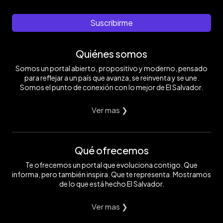
Club.
Adesco
de
rebasaba
años.
sindicalistas,
Foto
que
Izalco.
la
Me
entre
EDH/
creó
Foto
capacidad
preguntaron,
otros,
Suscribirme
Cortesía
junto
EDH/
de
'¿tiene
"
Víctor
a
Menly
las
tatuajes?',
el
Barahona
sus
González
celdas.
'sí,
periodismo
Quiénes somos
vecinos.
Foto
tengo
que
Foto
EDH/
uno
hago
Somos un portal abierto, propositivo y moderno, pensado
EDH/
Menly
artístico,
no
Cortesía
González
que
tiene
para reflejar a un país que avanza, se reinventa y se une.
Víctor
me
linea
Somos el punto de conexión con lo mejor de El Salvador.
Barahona
hice
política,
hace
solo
35
visión
Ver mas ❯
años".
social",
Foto
expresó.
EDH/
Foto
Menly
EDH/
Qué ofrecemos
González
Menly
González
Te ofrecemos un portal que evoluciona contigo. Que
informa, pero también inspira. Que te representa. Mostramos
de lo que está hecho El Salvador.
Ver mas ❯