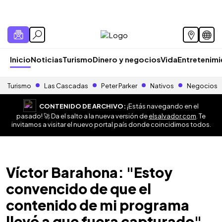
Inicio
Noticias
Turismo
Dinero y negocios
Vida
Entretenim
Turismo
Las Cascadas
Peter Parker
Nativos
Negocios
CONTENIDO DE ARCHIVO:
¡Estás navegando en el
pasado! 🚀 Da el salto a la nueva versión de
elsalvador.com
. Te
invitamos a visitar el nuevo portal país donde coincidimos todos.
Víctor Barahona: "Estoy
convencido de que el
contenido de mi programa
llevó a que fuera capturado"