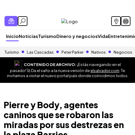
Inicio
Noticias
Turismo
Dinero y negocios
Vida
Entretenim
Turismo
Las Cascadas
Peter Parker
Nativos
Negocios
CONTENIDO DE ARCHIVO:
¡Estás navegando en el
pasado! 🚀 Da el salto a la nueva versión de
elsalvador.com
. Te
invitamos a visitar el nuevo portal país donde coincidimos todos.
Pierre y Body, agentes
caninos que se robaron las
miradas por sus destrezas en
la plaza Barrios