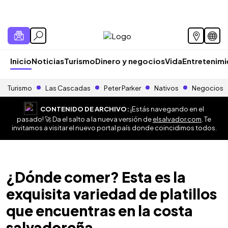
Inicio
Noticias
Turismo
Dinero y negocios
Vida
Entretenim
Turismo
Las Cascadas
Peter Parker
Nativos
Negocios
CONTENIDO DE ARCHIVO:
¡Estás navegando en el
pasado! 🚀 Da el salto a la nueva versión de
elsalvador.com
. Te
invitamos a visitar el nuevo portal país donde coincidimos todos.
¿Dónde comer? Esta es la
exquisita variedad de platillos
que encuentras en la costa
salvadoreña