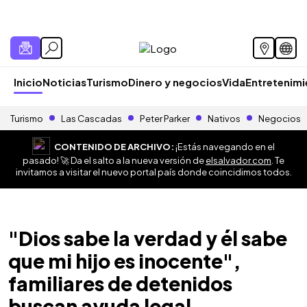
Inicio
Noticias
Turismo
Dinero y negocios
Vida
Entretenim
Turismo
Las Cascadas
Peter Parker
Nativos
Negocios
CONTENIDO DE ARCHIVO:
¡Estás navegando en el
pasado! 🚀 Da el salto a la nueva versión de
elsalvador.com
. Te
invitamos a visitar el nuevo portal país donde coincidimos todos.
"Dios sabe la verdad y él sabe
que mi hijo es inocente",
familiares de detenidos
buscan ayuda legal