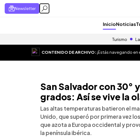
Newsletter
Inicio
Noticias
T
Turismo
La
CONTENIDO DE ARCHIVO:
¡Estás navegando en el
San Salvador con 30° 
grados: Así se vive la o
Las altas temperaturas batieron el ma
Unido, que superó por primera vez los 
que azota a Europa occidental y prov
la península ibérica.