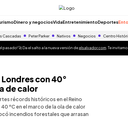
urismo
Dinero y negocios
Vida
Entretenimiento
Deportes
Ento
s Cascadas
Peter Parker
Nativos
Negocios
Centro Histór
 pasado! 🚀 Da el salto a la nueva versión de
elsalvador.com
. Te invitam
y Londres con 40°
la de calor
rtes récords históricos en el Reino
40 ºC en el marco de la ola de calor
ocó incendios forestales que arrasan