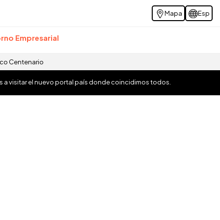
Mapa
Esp
rno Empresarial
ico Centenario
os a visitar el nuevo portal país donde coincidimos todos.