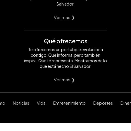
Salvador.
Ver mas ❯
Qué ofrecemos
Te ofrecemos un portal que evoluciona
contigo. Que informa, pero también
inspira. Que te representa. Mostramos de lo
que está hecho El Salvador.
Ver mas ❯
smo
Noticias
Vida
Entretenimiento
Deportes
Dine