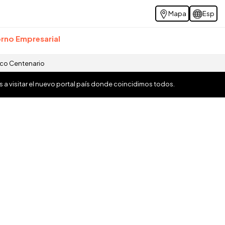
Mapa
Esp
rno Empresarial
ico Centenario
os a visitar el nuevo portal país donde coincidimos todos.