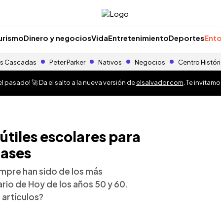
urismo
Dinero y negocios
Vida
Entretenimiento
Deportes
Ento
s Cascadas
Peter Parker
Nativos
Negocios
Centro Histór
 pasado! 🚀 Da el salto a la nueva versión de
elsalvador.com
. Te invitam
útiles escolares para
lases
empre han sido de los más
rio de Hoy de los años 50 y 60.
artículos?