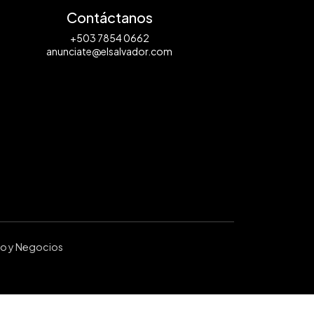
Contáctanos
+503 7854 0662
anunciate@elsalvador.com
ro y Negocios