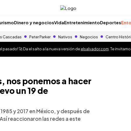
urismo
Dinero y negocios
Vida
Entretenimiento
Deportes
Ento
s Cascadas
Peter Parker
Nativos
Negocios
Centro Histór
 pasado! 🚀 Da el salto a la nueva versión de
elsalvador.com
. Te invitam
s, nos ponemos a hacer
vo un 19 de
e 1985 y 2017 en México, y después de
Así reaccionaron las redes a este