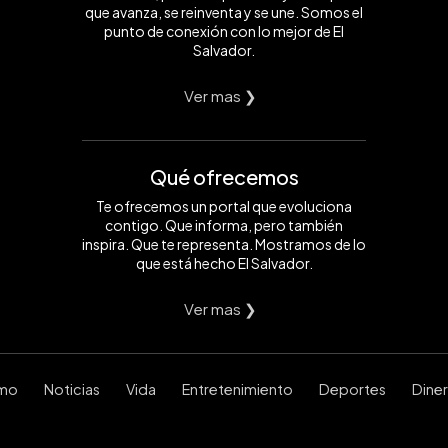
que avanza, se reinventa y se une. Somos el
punto de conexión con lo mejor de El
Salvador.
Ver mas ❯
Qué ofrecemos
Te ofrecemos un portal que evoluciona
contigo. Que informa, pero también
inspira. Que te representa. Mostramos de lo
que está hecho El Salvador.
Ver mas ❯
smo
Noticias
Vida
Entretenimiento
Deportes
Dine