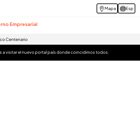
Mapa
Esp
rno Empresarial
ico Centenario
os a visitar el nuevo portal país donde coincidimos todos.