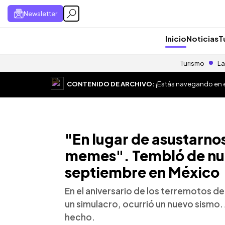
Newsletter
Inicio
Noticias
T
Turismo
La
CONTENIDO DE ARCHIVO:
¡Estás navegando en el
"En lugar de asustarno
memes". Tembló de nue
septiembre en México
En el aniversario de los terremotos d
un simulacro, ocurrió un nuevo sismo. 
hecho.