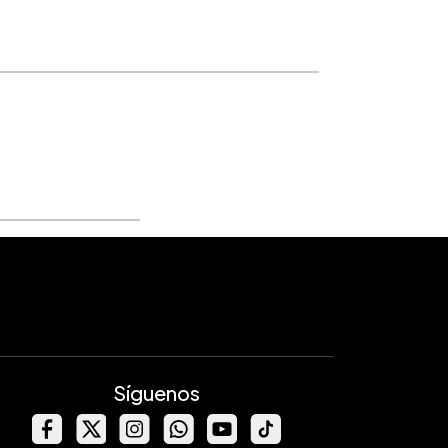
xTUYd6bGM1l
Síguenos