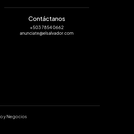
Contáctanos
+503 7854 0662
anunciate@elsalvador.com
ro y Negocios