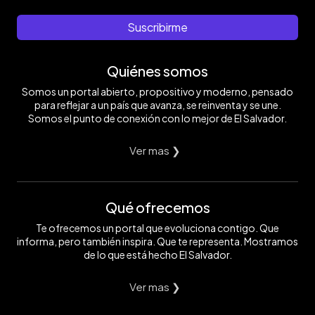
de
Foto
los
EDH
comensales.
/
Suscribirme
Foto
Jessica
EDH
Orellana
/
Quiénes somos
Jessica
Orellana
Somos un portal abierto, propositivo y moderno, pensado
para reflejar a un país que avanza, se reinventa y se une.
Somos el punto de conexión con lo mejor de El Salvador.
Ver mas ❯
Qué ofrecemos
Te ofrecemos un portal que evoluciona contigo. Que
informa, pero también inspira. Que te representa. Mostramos
de lo que está hecho El Salvador.
Ver mas ❯