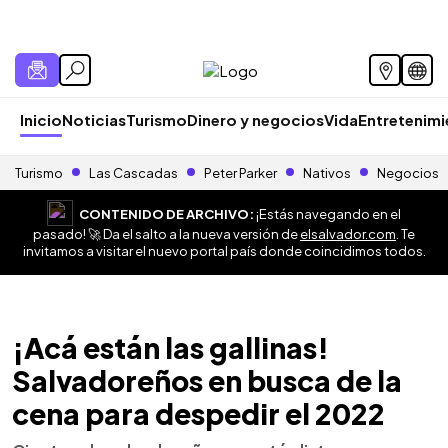
Inicio
Noticias
Turismo
Dinero y negocios
Vida
Entretenim
Turismo
Las Cascadas
Peter Parker
Nativos
Negocios
CONTENIDO DE ARCHIVO:
¡Estás navegando en el
pasado! 🚀 Da el salto a la nueva versión de
elsalvador.com
. Te
invitamos a visitar el nuevo portal país donde coincidimos todos.
¡Acá están las gallinas!
Salvadoreños en busca de la
cena para despedir el 2022