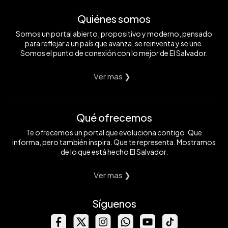
que
"sería
Quiénes somos
imposible
que
Somos un portal abierto, propositivo y moderno, pensado
salga
un
para reflejar a un país que avanza, se reinventa y se une.
reo"
Somos el punto de conexión con lo mejor de El Salvador.
del
recinto,
que
Ver mas ❯
tiene
23
hectáreas
de
Qué ofrecemos
construcción.
Foto:
Cortesía
Te ofrecemos un portal que evoluciona contigo. Que
Secretaria
informa, pero también inspira. Que te representa. Mostramos
de
de lo que está hecho El Salvador.
Prensa
de
la
Ver mas ❯
Presidencia
Síguenos