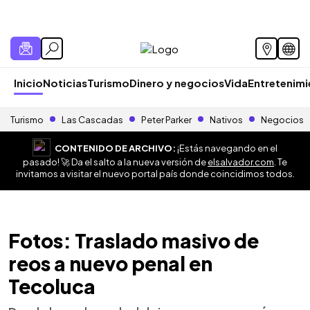
Inicio
Noticias
Turismo
Dinero y negocios
Vida
Entretenim
Turismo
Las Cascadas
Peter Parker
Nativos
Negocios
CONTENIDO DE ARCHIVO:
¡Estás navegando en el
pasado! 🚀 Da el salto a la nueva versión de
elsalvador.com
. Te
invitamos a visitar el nuevo portal país donde coincidimos todos.
Fotos: Traslado masivo de
reos a nuevo penal en
Tecoluca