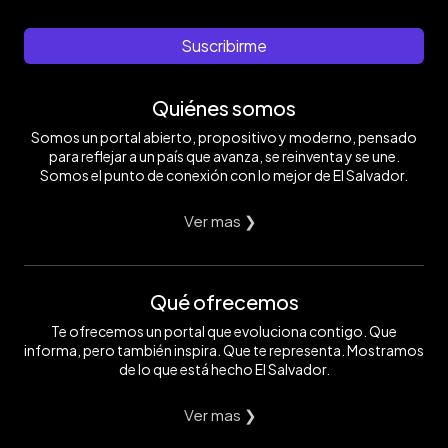
EDH/
https://twitter.com/AnonimoSV503
y
Jessica
no
Orellana
comercial/
Suscribirme
https://twitter.com/AnonimoSV503
Quiénes somos
Somos un portal abierto, propositivo y moderno, pensado
para reflejar a un país que avanza, se reinventa y se une.
Somos el punto de conexión con lo mejor de El Salvador.
Ver mas ❯
Qué ofrecemos
Te ofrecemos un portal que evoluciona contigo. Que
informa, pero también inspira. Que te representa. Mostramos
de lo que está hecho El Salvador.
Ver mas ❯