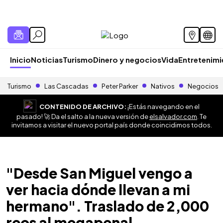
Inicio
Noticias
Turismo
Dinero y negocios
Vida
Entretenim
Turismo
Las Cascadas
Peter Parker
Nativos
Negocios
CONTENIDO DE ARCHIVO:
¡Estás navegando en el
pasado! 🚀 Da el salto a la nueva versión de
elsalvador.com
. Te
invitamos a visitar el nuevo portal país donde coincidimos todos.
"Desde San Miguel vengo a
ver hacia dónde llevan a mi
hermano". Traslado de 2,000
reos al megapenal