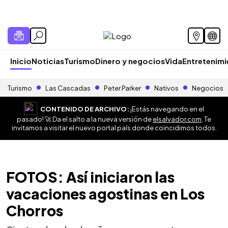
Inicio
Noticias
Turismo
Dinero y negocios
Vida
Entretenim
Turismo
Las Cascadas
Peter Parker
Nativos
Negocios
CONTENIDO DE ARCHIVO:
¡Estás navegando en el
pasado! 🚀 Da el salto a la nueva versión de
elsalvador.com
. Te
invitamos a visitar el nuevo portal país donde coincidimos todos.
FOTOS: Así iniciaron las
vacaciones agostinas en Los
Chorros