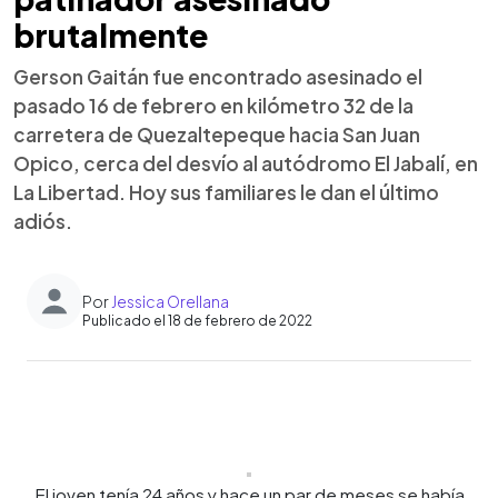
brutalmente
Gerson Gaitán fue encontrado asesinado el
pasado 16 de febrero en kilómetro 32 de la
carretera de Quezaltepeque hacia San Juan
Opico, cerca del desvío al autódromo El Jabalí, en
La Libertad. Hoy sus familiares le dan el último
adiós.
Por
Jessica Orellana
Publicado el 18 de febrero de 2022
0:00
►
Escuchar artículo
El joven tenía 24 años y hace un par de meses se había