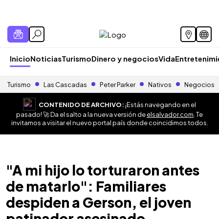
Inicio
Noticias
Turismo
Dinero y negocios
Vida
Entretenim
Turismo
Las Cascadas
Peter Parker
Nativos
Negocios
CONTENIDO DE ARCHIVO:
¡Estás navegando en el
pasado! 🚀 Da el salto a la nueva versión de
elsalvador.com
. Te
invitamos a visitar el nuevo portal país donde coincidimos todos.
"A mi hijo lo torturaron antes
de matarlo": Familiares
despiden a Gerson, el joven
patinador asesinado