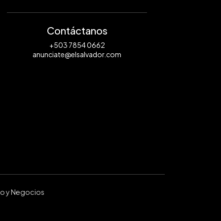
Contáctanos
+503 7854 0662
anunciate@elsalvador.com
ro y Negocios