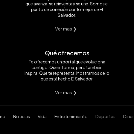
que avanza, se reinventa y se une. Somos el
punto de conexión con lo mejor de El
Salvador.
Ver mas ❯
Qué ofrecemos
Te ofrecemos un portal que evoluciona
contigo. Que informa, pero también
inspira. Que te representa. Mostramos de lo
que está hecho El Salvador.
Ver mas ❯
smo
Noticias
Vida
Entretenimiento
Deportes
Dine