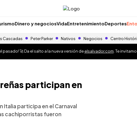
urismo
Dinero y negocios
Vida
Entretenimiento
Deportes
Ento
s Cascadas
Peter Parker
Nativos
Negocios
Centro Histór
 pasado! 🚀 Da el salto a la nueva versión de
elsalvador.com
. Te invitam
reñas participan en
Italia participa en el Carnaval
as cachiporristas fueron