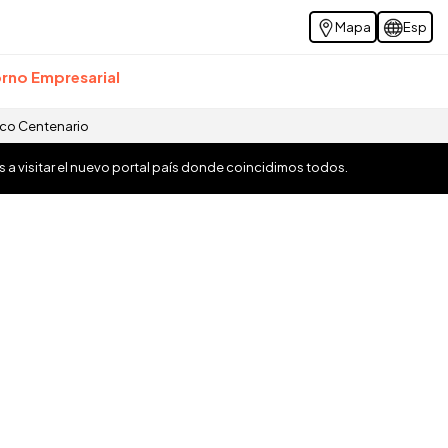
Mapa
Esp
rno Empresarial
ico Centenario
os a visitar el nuevo portal país donde coincidimos todos.