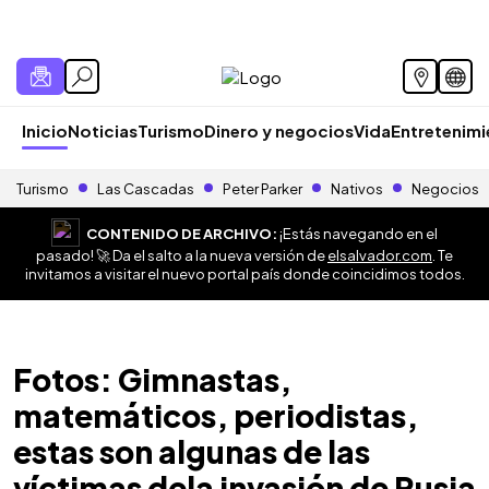
Inicio
Noticias
Turismo
Dinero y negocios
Vida
Entretenim
Turismo
Las Cascadas
Peter Parker
Nativos
Negocios
CONTENIDO DE ARCHIVO:
¡Estás navegando en el
pasado! 🚀 Da el salto a la nueva versión de
elsalvador.com
. Te
invitamos a visitar el nuevo portal país donde coincidimos todos.
Fotos: Gimnastas,
matemáticos, periodistas,
estas son algunas de las
víctimas dela invasión de Rusia