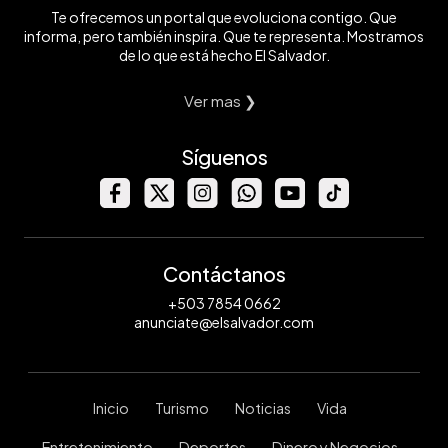
Te ofrecemos un portal que evoluciona contigo. Que
informa, pero también inspira. Que te representa. Mostramos
de lo que está hecho El Salvador.
Ver mas ❯
Síguenos
Contáctanos
+503 7854 0662
anunciate@elsalvador.com
Inicio
Turismo
Noticias
Vida
Entretenimiento
Deportes
Dinero y Negocios