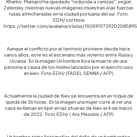
Kharkiv. Mariupol ha quedado "reducida a cenizas", según
Zelensky, mientras nuevas imágenes muestran a las fuerzas
rusas atrincheradas en la ciudad portuaria del sur. Foto
EDH/ cortesía
https://twitter.com/avalaina/status/1505919729202085895
Aunque el conflicto por el territorio proviene desde hace
varios años, este es el escenario más violento entre Rusia y
Ucrania. En la imagen Un hombre llora la muerte de una
persona a causa de los misiles lanzados por el ejercito ruso
en kiev. Foto EDH/ (FADEL SENNA / AFP)
Actualmente la ciudad de Kiev se encuentra en un toque de
queda de 36 horas. En la imagen una mujer corre al ver una
casa en llamas en Irpin en las afueras de Kiev el 4 de marzo
de 2022. Foto EDH/ ( Aris Messinis / AFP)
Un hombre toma fotografías del daño de un bombardeo