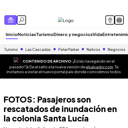
Inicio
Noticias
Turismo
Dinero y negocios
Vida
Entretenim
Turismo
Las Cascadas
Peter Parker
Nativos
Negocios
CONTENIDO DE ARCHIVO:
¡Estás navegando en el
pasado! 🚀 Da el salto a la nueva versión de
elsalvador.com
. Te
invitamos a visitar el nuevo portal país donde coincidimos todos.
FOTOS: Pasajeros son
rescatados de inundación en
la colonia Santa Lucía