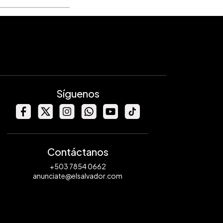
Síguenos
Contáctanos
+503 7854 0662
anunciate@elsalvador.com