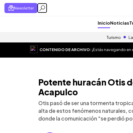
Newsletter
Inicio
Noticias
T
Turismo
La
CONTENIDO DE ARCHIVO:
¡Estás navegando en el
Potente huracán Otis d
Acapulco
Otis pasó de ser una tormenta tropica
alta de estos fenómenos naturales, co
donde la comunicación "se perdió p