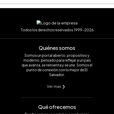
 1 helicóptero", indicó.
Todos los derechos reservados 1999-2026
Quiénes somos
Somos un portal abierto, propositivo y
moderno, pensado para reflejar a un país
que avanza, se reinventa y se une. Somos el
punto de conexión con lo mejor de El
Salvador.
Ver mas ❯
Qué ofrecemos