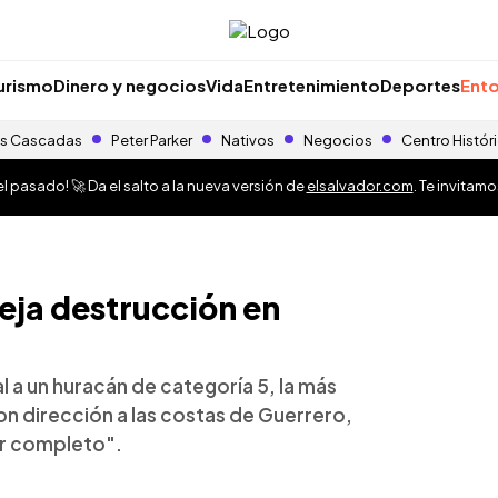
urismo
Dinero y negocios
Vida
Entretenimiento
Deportes
Ento
s Cascadas
Peter Parker
Nativos
Negocios
Centro Histór
 pasado! 🚀 Da el salto a la nueva versión de
elsalvador.com
. Te invitam
eja destrucción en
l a un huracán de categoría 5, la más
n dirección a las costas de Guerrero,
or completo".