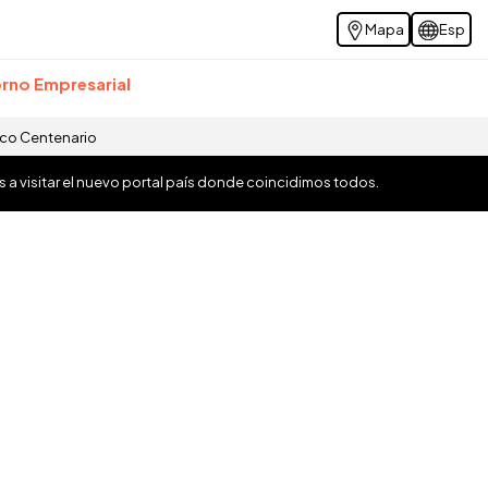
Mapa
Esp
rno Empresarial
ico Centenario
os a visitar el nuevo portal país donde coincidimos todos.