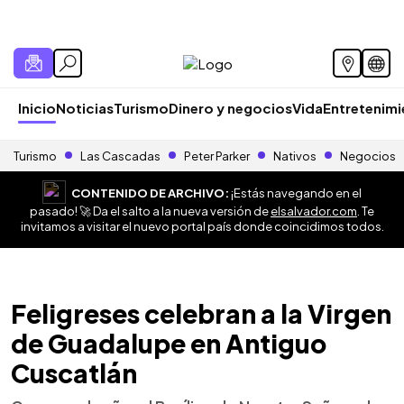
Inicio
Noticias
Turismo
Dinero y negocios
Vida
Entretenim
Turismo
Las Cascadas
Peter Parker
Nativos
Negocios
CONTENIDO DE ARCHIVO:
¡Estás navegando en el
pasado! 🚀 Da el salto a la nueva versión de
elsalvador.com
. Te
invitamos a visitar el nuevo portal país donde coincidimos todos.
Feligreses celebran a la Virgen
de Guadalupe en Antiguo
Cuscatlán