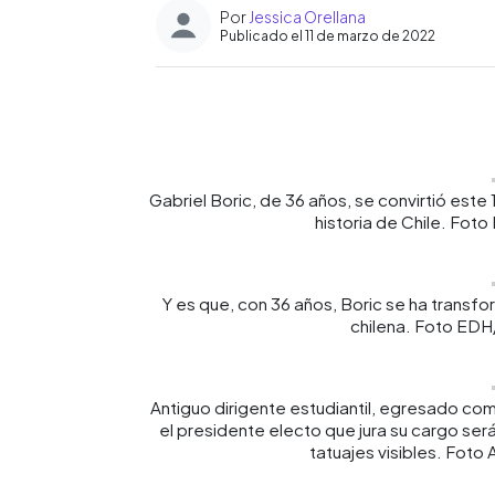
Por
Jessica Orellana
Publicado el 11 de marzo de 2022
0:00
Facebook
Twitter
►
Escuchar artículo
Gabriel Boric, de 36 años, se convirtió este
historia de Chile. Fo
Y es que, con 36 años, Boric se ha transfo
chilena. Foto ED
Antiguo dirigente estudiantil, egresado c
el presidente electo que jura su cargo ser
tatuajes visibles. Fot