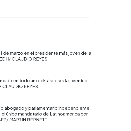
WhatsApp
Copiar link
 11 de marzo en el presidente más joven de la
to EDH/ CLAUDIO REYES
rmado en todo un rockstar para la juventud
H/ CLAUDIO REYES
omo abogado y parlamentario independiente,
á el único mandatario de Latinoamérica con
o AFP/ MARTIN BERNETTI