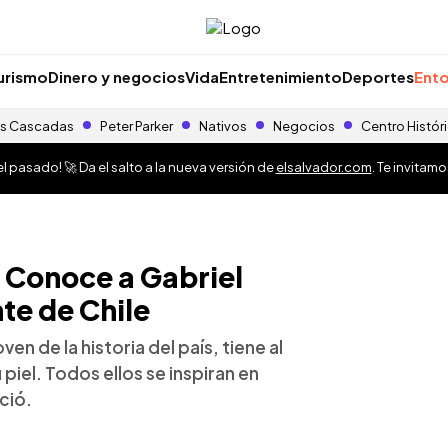
urismo
Dinero y negocios
Vida
Entretenimiento
Deportes
Ento
s Cascadas
Peter Parker
Nativos
Negocios
Centro Histór
 pasado! 🚀 Da el salto a la nueva versión de
elsalvador.com
. Te invitam
: Conoce a Gabriel
te de Chile
ven de la historia del país, tiene al
iel. Todos ellos se inspiran en
ció.