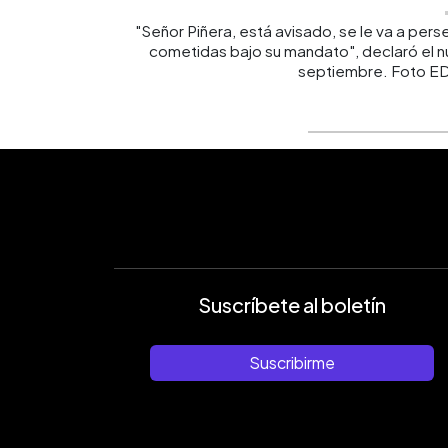
"Señor Piñera, está avisado, se le va a pers
cometidas bajo su mandato", declaró el n
septiembre. Foto E
Suscríbete al boletín
Suscribirme