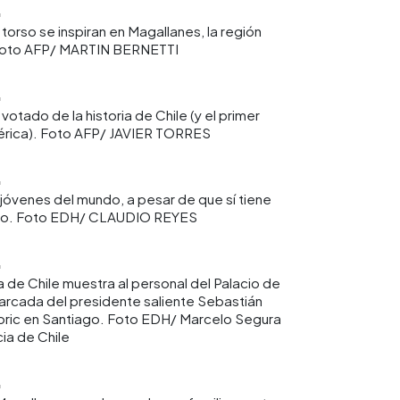
 torso se inspiran en Magallanes, la región
 Foto AFP/ MARTIN BERNETTI
votado de la historia de Chile (y el primer
érica). Foto AFP/ JAVIER TORRES
óvenes del mundo, a pesar de que sí tiene
tico. Foto EDH/ CLAUDIO REYES
a de Chile muestra al personal del Palacio de
rcada del presidente saliente Sebastián
Boric en Santiago. Foto EDH/ Marcelo Segura
ia de Chile