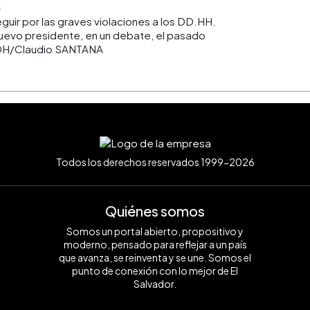
eguir por las graves violaciones a los DD.HH.
uevo presidente, en un debate, el pasado
DH/Claudio SANTANA
Todos los derechos reservados 1999-2026
Quiénes somos
Somos un portal abierto, propositivo y
moderno, pensado para reflejar a un país
que avanza, se reinventa y se une. Somos el
punto de conexión con lo mejor de El
Salvador.