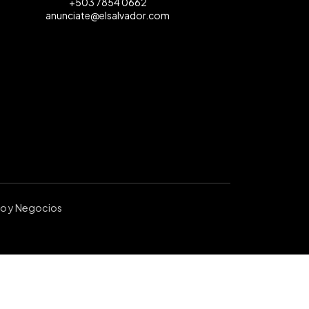
+503 7854 0662
anunciate@elsalvador.com
ro y Negocios