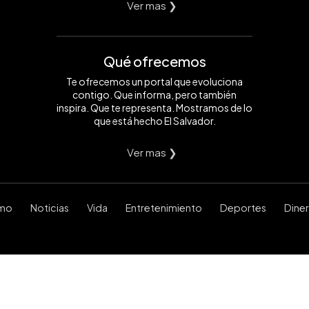
Ver mas ❯
Qué ofrecemos
Te ofrecemos un portal que evoluciona
contigo. Que informa, pero también
inspira. Que te representa. Mostramos de lo
que está hecho El Salvador.
Ver mas ❯
smo
Noticias
Vida
Entretenimiento
Deportes
Dine