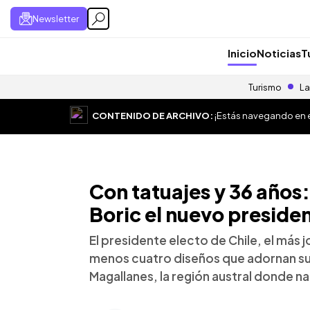
Newsletter
Inicio
Noticias
T
Turismo
La
CONTENIDO DE ARCHIVO:
¡Estás navegando en el
Con tatuajes y 36 años
Boric el nuevo presiden
El presidente electo de Chile, el más jo
menos cuatro diseños que adornan su p
Magallanes, la región austral donde na