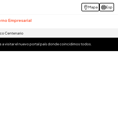
Mapa
Esp
rno Empresarial
ico Centenario
os a visitar el nuevo portal país donde coincidimos todos.