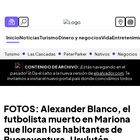
Inicio
Noticias
Turismo
Dinero y negocios
Vida
Entretenim
Turismo
Las Cascadas
Peter Parker
Nativos
Negocios
CONTENIDO DE ARCHIVO:
¡Estás navegando en el
pasado! 🚀 Da el salto a la nueva versión de
elsalvador.com
. Te
invitamos a visitar el nuevo portal país donde coincidimos todos.
FOTOS: Alexander Blanco, el
futbolista muerto en Mariona
que lloran los habitantes de
Buenaventura, Usulután