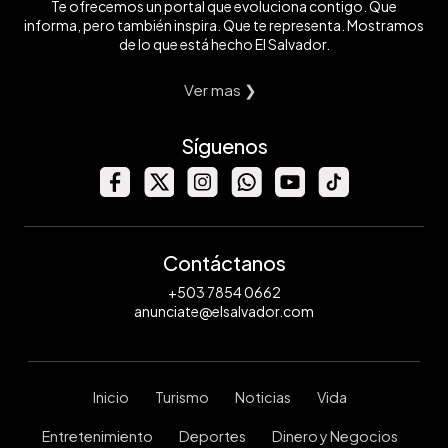
Te ofrecemos un portal que evoluciona contigo. Que
informa, pero también inspira. Que te representa. Mostramos
de lo que está hecho El Salvador.
Ver mas ❯
Síguenos
Contáctanos
+503 7854 0662
anunciate@elsalvador.com
Inicio
Turismo
Noticias
Vida
Entretenimiento
Deportes
Dinero y Negocios