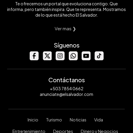
Te ofrecemos un portal que evoluciona contigo. Que
informa, pero también inspira. Que te representa. Mostramos
de lo que está hecho El Salvador.
Ver mas ❯
Síguenos
Contáctanos
+503 7854 0662
anunciate@elsalvador.com
Inicio
Turismo
Noticias
Vida
Entretenimiento
Deportes
Dinero y Negocios