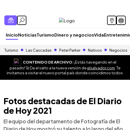
Inicio
Noticias
Turismo
Dinero y negocios
Vida
Entretenim
Turismo
Las Cascadas
Peter Parker
Nativos
Negocios
CONTENIDO DE ARCHIVO:
¡Estás navegando en el
pasado! 🚀 Da el salto a la nueva versión de
elsalvador.com
. Te
invitamos a visitar el nuevo portal país donde coincidimos todos.
Fotos destacadas de El Diario
de Hoy 2021
El equipo del departamento de Fotografía de El
Diario de Hoy mostró su talento a lo largo del año.