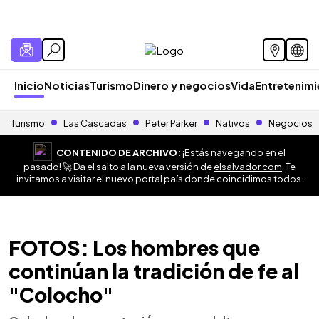
Inicio
Noticias
Turismo
Dinero y negocios
Vida
Entretenim
Turismo
Las Cascadas
Peter Parker
Nativos
Negocios
CONTENIDO DE ARCHIVO:
¡Estás navegando en el
pasado! 🚀 Da el salto a la nueva versión de
elsalvador.com
. Te
invitamos a visitar el nuevo portal país donde coincidimos todos.
FOTOS: Los hombres que
continúan la tradición de fe al
"Colocho"