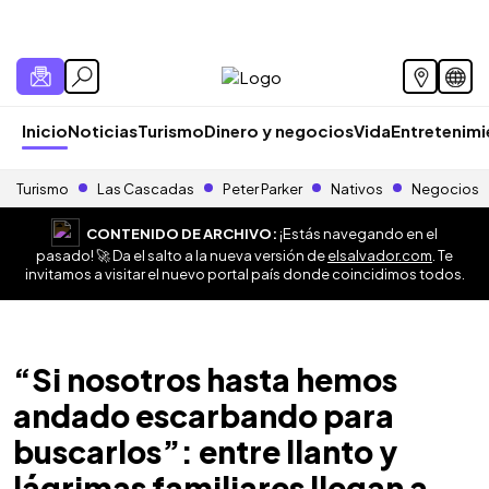
Inicio
Noticias
Turismo
Dinero y negocios
Vida
Entretenim
Turismo
Las Cascadas
Peter Parker
Nativos
Negocios
CONTENIDO DE ARCHIVO:
¡Estás navegando en el
pasado! 🚀 Da el salto a la nueva versión de
elsalvador.com
. Te
invitamos a visitar el nuevo portal país donde coincidimos todos.
“Si nosotros hasta hemos
andado escarbando para
buscarlos”: entre llanto y
lágrimas familiares llegan a