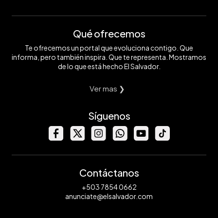
Qué ofrecemos
Te ofrecemos un portal que evoluciona contigo. Que
informa, pero también inspira. Que te representa. Mostramos
de lo que está hecho El Salvador.
Ver mas ❯
Síguenos
Contáctanos
+503 7854 0662
anunciate@elsalvador.com