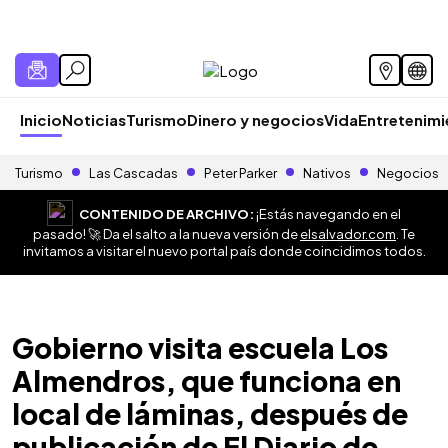
Inicio
Noticias
Turismo
Dinero y negocios
Vida
Entretenim
Turismo
Las Cascadas
Peter Parker
Nativos
Negocios
CONTENIDO DE ARCHIVO:
¡Estás navegando en el
pasado! 🚀 Da el salto a la nueva versión de
elsalvador.com
. Te
invitamos a visitar el nuevo portal país donde coincidimos todos.
Gobierno visita escuela Los
Almendros, que funciona en
local de láminas, después de
publicación de El Diario de