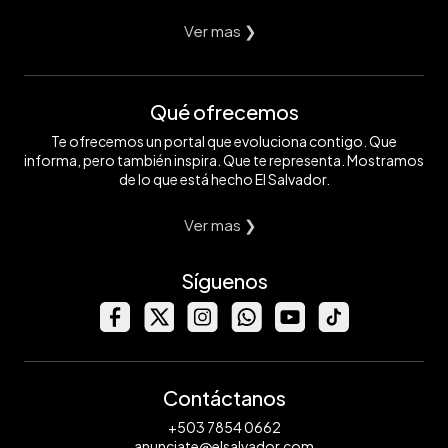
Ver mas ❯
Qué ofrecemos
Te ofrecemos un portal que evoluciona contigo. Que
informa, pero también inspira. Que te representa. Mostramos
de lo que está hecho El Salvador.
Ver mas ❯
Síguenos
Contáctanos
+503 7854 0662
anunciate@elsalvador.com