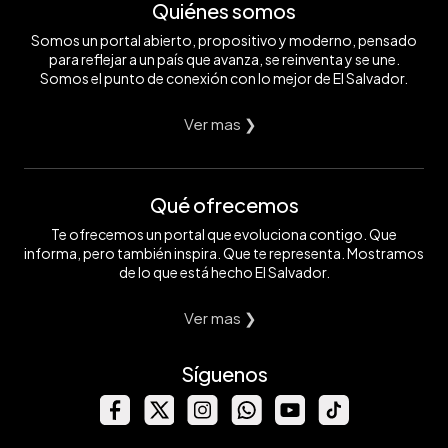
Quiénes somos
un
buena
Foto
emprendimiento
noticia
EDH/
Somos un portal abierto, propositivo y moderno, pensado
gracias
y
Francisco
a
poder
Rubio
para reflejar a un país que avanza, se reinventa y se une.
los
viajar
Somos el punto de conexión con lo mejor de El Salvador.
conocimientos
a
que
trabajar
adquirió
Foto
Ver mas ❯
en
EDH/
su
Francisco
viaje
Rubio
Foto
Qué ofrecemos
EDH/
Francisco
Rubio
Te ofrecemos un portal que evoluciona contigo. Que
informa, pero también inspira. Que te representa. Mostramos
de lo que está hecho El Salvador.
Ver mas ❯
Síguenos