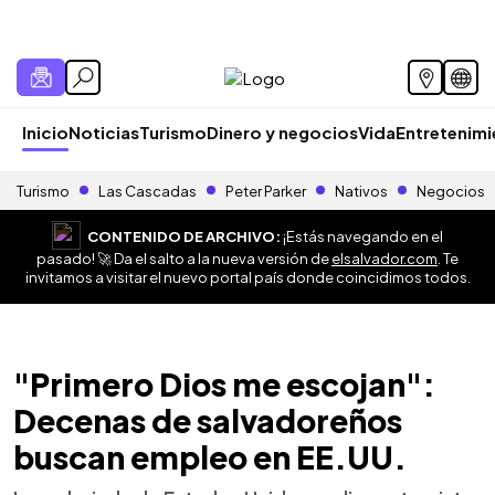
Inicio
Noticias
Turismo
Dinero y negocios
Vida
Entretenim
Turismo
Las Cascadas
Peter Parker
Nativos
Negocios
CONTENIDO DE ARCHIVO:
¡Estás navegando en el
pasado! 🚀 Da el salto a la nueva versión de
elsalvador.com
. Te
invitamos a visitar el nuevo portal país donde coincidimos todos.
"Primero Dios me escojan":
Decenas de salvadoreños
buscan empleo en EE.UU.