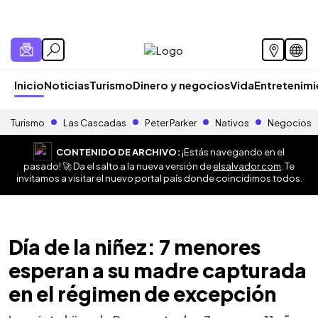
Inicio
Noticias
Turismo
Dinero y negocios
Vida
Entretenim
Turismo
Las Cascadas
Peter Parker
Nativos
Negocios
CONTENIDO DE ARCHIVO:
¡Estás navegando en el
pasado! 🚀 Da el salto a la nueva versión de
elsalvador.com
. Te
invitamos a visitar el nuevo portal país donde coincidimos todos.
Día de la niñez: 7 menores
esperan a su madre capturada
en el régimen de excepción