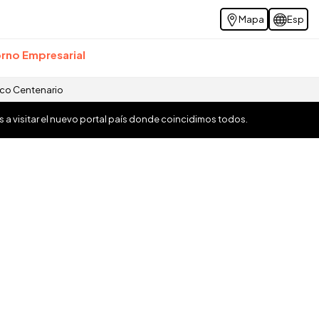
Mapa
Esp
rno Empresarial
ico Centenario
os a visitar el nuevo portal país donde coincidimos todos.