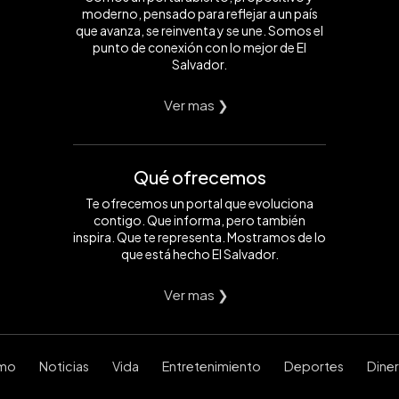
moderno, pensado para reflejar a un país
que avanza, se reinventa y se une. Somos el
punto de conexión con lo mejor de El
Salvador.
Ver mas ❯
Qué ofrecemos
Te ofrecemos un portal que evoluciona
contigo. Que informa, pero también
inspira. Que te representa. Mostramos de lo
que está hecho El Salvador.
Ver mas ❯
smo
Noticias
Vida
Entretenimiento
Deportes
Dine