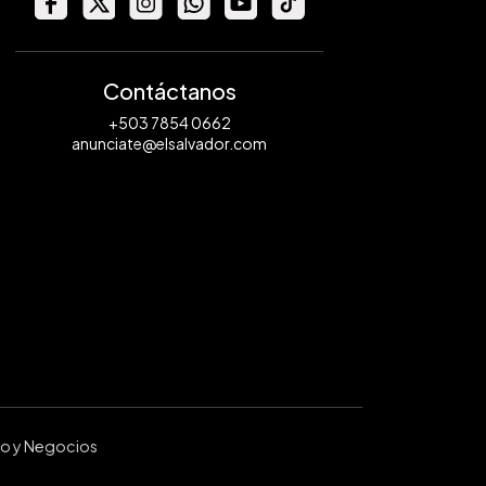
Contáctanos
+503 7854 0662
anunciate@elsalvador.com
ro y Negocios