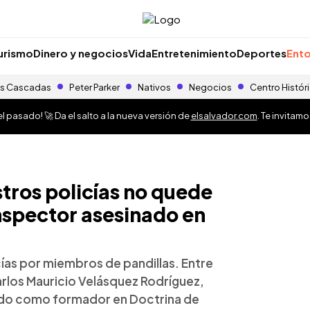
urismo
Dinero y negocios
Vida
Entretenimiento
Deportes
Ento
s Cascadas
Peter Parker
Nativos
Negocios
Centro Histór
 pasado! 🚀 Da el salto a la nueva versión de
elsalvador.com
. Te invitam
tros policías no quede
nspector asesinado en
cías por miembros de pandillas. Entre
Carlos Mauricio Velásquez Rodríguez,
ado como formador en Doctrina de