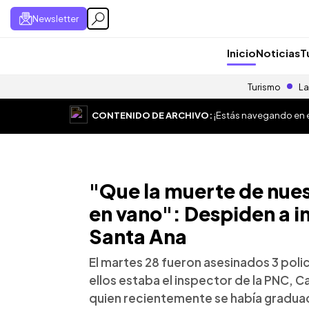
Newsletter
Inicio
Noticias
T
Turismo
La
CONTENIDO DE ARCHIVO:
¡Estás navegando en el
"Que la muerte de nues
en vano": Despiden a i
Santa Ana
El martes 28 fueron asesinados 3 poli
ellos estaba el inspector de la PNC, 
quien recientemente se había gradu