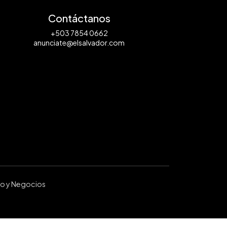
Contáctanos
+503 7854 0662
anunciate@elsalvador.com
ro y Negocios