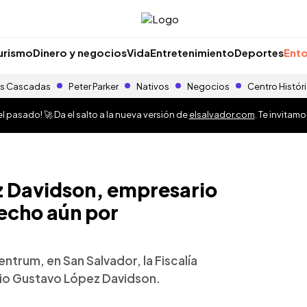
urismo
Dinero y negocios
Vida
Entretenimiento
Deportes
Ento
s Cascadas
Peter Parker
Nativos
Negocios
Centro Histór
 pasado! 🚀 Da el salto a la nueva versión de
elsalvador.com
. Te invitam
 Davidson, empresario
echo aún por
ntrum, en San Salvador, la Fiscalía
rio Gustavo López Davidson.