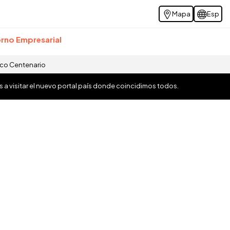
Mapa
Esp
rno Empresarial
ico Centenario
os a visitar el nuevo portal país donde coincidimos todos.