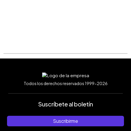
total
de
219
sismos;
dos
de
ellos
con
magnitud
superior
a
5.
Foto
EDH
Francisco
Rubio
Todos los derechos reservados 1999-2026
Suscríbete al boletín
Suscribirme