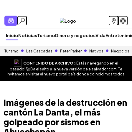
Inicio
Noticias
Turismo
Dinero y negocios
Vida
Entretenim
Turismo
Las Cascadas
Peter Parker
Nativos
Negocios
CONTENIDO DE ARCHIVO:
¡Estás navegando en el
pasado! 🚀 Da el salto a la nueva versión de
elsalvador.com
. Te
invitamos a visitar el nuevo portal país donde coincidimos todos.
Imágenes de la destrucción en
cantón La Danta, el más
golpeado por sismos en
Ahuachapán