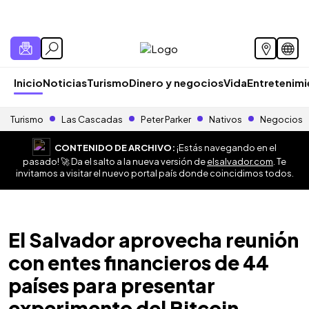
Inicio
Noticias
Turismo
Dinero y negocios
Vida
Entretenim
Turismo
Las Cascadas
Peter Parker
Nativos
Negocios
CONTENIDO DE ARCHIVO:
¡Estás navegando en el
pasado! 🚀 Da el salto a la nueva versión de
elsalvador.com
. Te
invitamos a visitar el nuevo portal país donde coincidimos todos.
El Salvador aprovecha reunión
con entes financieros de 44
países para presentar
experimento del Bitcoin