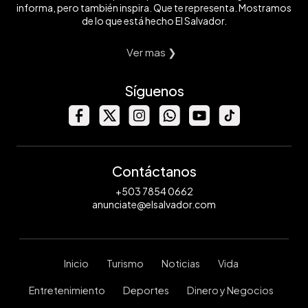
informa, pero también inspira. Que te representa. Mostramos
de lo que está hecho El Salvador.
Ver mas ❯
Síguenos
Contáctanos
+503 7854 0662
anunciate@elsalvador.com
Inicio
Turismo
Noticias
Vida
Entretenimiento
Deportes
Dinero y Negocios