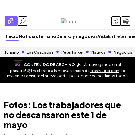
Inicio
Noticias
Turismo
Dinero y negocios
Vida
Entretenim
Turismo
Las Cascadas
Peter Parker
Nativos
Negocios
CONTENIDO DE ARCHIVO:
¡Estás navegando en el
pasado! 🚀 Da el salto a la nueva versión de
elsalvador.com
. Te
invitamos a visitar el nuevo portal país donde coincidimos todos.
Fotos: Los trabajadores que
no descansaron este 1 de
mayo