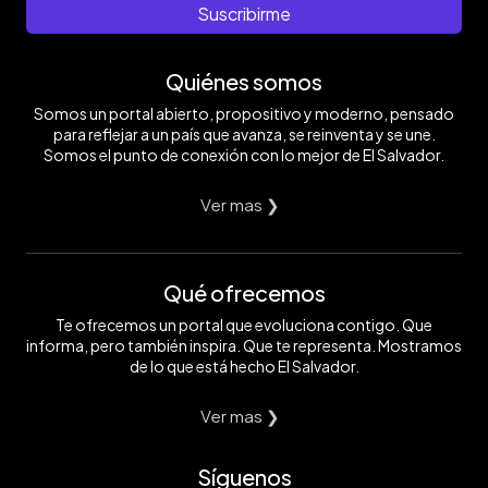
de
trabajo
aprendido,
se
Suscribirme
10
es
éste
considera
horas
lo
es
muy
cada
mejor,
el
sociable.
Quiénes somos
día
así
que
Foto
al
me
mejor
EDH/
Somos un portal abierto, propositivo y moderno, pensado
menos.
sostengo".
lo
Menly
Foto
Foto
sostiene.
González
para reflejar a un país que avanza, se reinventa y se une.
EDH/
EDH/
Foto
Somos el punto de conexión con lo mejor de El Salvador.
Menly
Menly
EDH/
González
González
Menly
González
Ver mas ❯
Qué ofrecemos
Te ofrecemos un portal que evoluciona contigo. Que
informa, pero también inspira. Que te representa. Mostramos
de lo que está hecho El Salvador.
Ver mas ❯
Síguenos