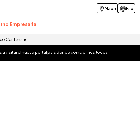
Mapa
Esp
rno Empresarial
ico Centenario
os a visitar el nuevo portal país donde coincidimos todos.