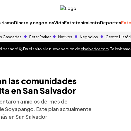
urismo
Dinero y negocios
Vida
Entretenimiento
Deportes
Ento
s Cascadas
Peter Parker
Nativos
Negocios
Centro Histór
 pasado! 🚀 Da el salto a la nueva versión de
elsalvador.com
. Te invitam
an las comunidades
ita en San Salvador
ntaron a inicios del mes de
a de Soyapango. Este plan actualmente
ás en San Salvador.