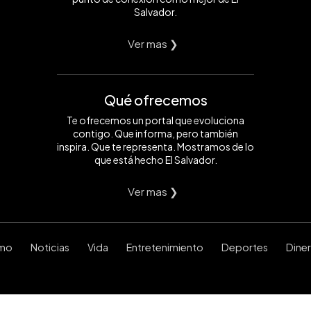
Salvador.
Ver mas ❯
Qué ofrecemos
Te ofrecemos un portal que evoluciona
contigo. Que informa, pero también
inspira. Que te representa. Mostramos de lo
que está hecho El Salvador.
Ver mas ❯
smo
Noticias
Vida
Entretenimiento
Deportes
Dine