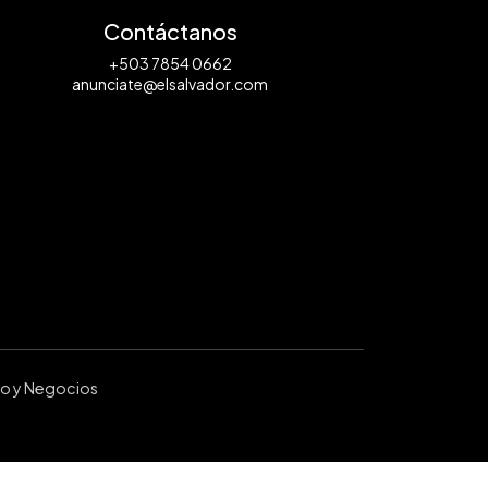
Contáctanos
+503 7854 0662
anunciate@elsalvador.com
ro y Negocios