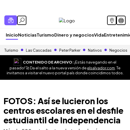
Inicio
Noticias
Turismo
Dinero y negocios
Vida
Entretenim
Turismo
Las Cascadas
Peter Parker
Nativos
Negocios
CONTENIDO DE ARCHIVO:
¡Estás navegando en el
pasado! 🚀 Da el salto a la nueva versión de
elsalvador.com
. Te
invitamos a visitar el nuevo portal país donde coincidimos todos.
FOTOS: Así se lucieron los
centros escolares en el desfile
estudiantil de Independencia