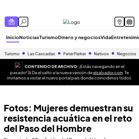
Inicio
Noticias
Turismo
Dinero y negocios
Vida
Entretenim
Turismo
Las Cascadas
Peter Parker
Nativos
Negocios
CONTENIDO DE ARCHIVO:
¡Estás navegando en el
pasado! 🚀 Da el salto a la nueva versión de
elsalvador.com
. Te
invitamos a visitar el nuevo portal país donde coincidimos todos.
Fotos: Mujeres demuestran su
resistencia acuática en el reto
del Paso del Hombre