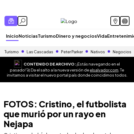
Inicio
Noticias
Turismo
Dinero y negocios
Vida
Entretenim
Turismo
Las Cascadas
Peter Parker
Nativos
Negocios
CONTENIDO DE ARCHIVO:
¡Estás navegando en el
pasado! 🚀 Da el salto a la nueva versión de
elsalvador.com
. Te
invitamos a visitar el nuevo portal país donde coincidimos todos.
FOTOS: Cristino, el futbolista
que murió por un rayo en
Nejapa