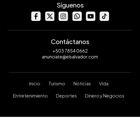
Yessica
Síguenos
Hompanera
Contáctanos
+503 7854 0662
anunciate@elsalvador.com
Inicio
Turismo
Noticias
Vida
Entretenimiento
Deportes
Dinero y Negocios