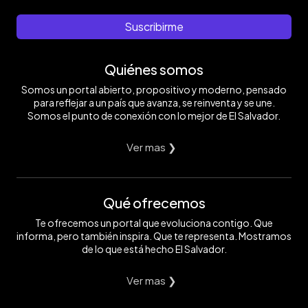
del
constructor
EDH
que
EDH
cantón
y
/
la
/
San
electricista,
Yessica
energía
Yessica
Suscribirme
Lorenzo
pero
Hompanera
cayó
Hompanera
Las
sobre
directamente
Hamacas
todo
sobre
Quiénes somos
del
cuidar
Cristino.
municipio
a
Foto
Somos un portal abierto, propositivo y moderno, pensado
de
su
EDH
San
esposa
/
para reflejar a un país que avanza, se reinventa y se une.
Matías
e
Yessica
Somos el punto de conexión con lo mejor de El Salvador.
y
hija
Hompanera
era
que
el
apenas
Ver mas ❯
cuarto
tenía
hijo
tres
de
meses
una
de
Qué ofrecemos
familia
nacida.
de
Foto
cuatro
EDH
Te ofrecemos un portal que evoluciona contigo. Que
hermanos
/
informa, pero también inspira. Que te representa. Mostramos
y
Yessica
de lo que está hecho El Salvador.
dos
Hompanera
hermanas.
Foto
Ver mas ❯
EDH
/